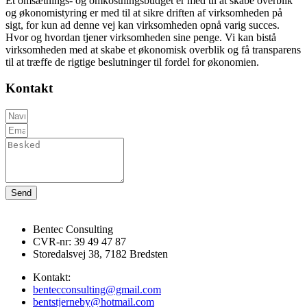
Et omsætnings- og omkostningsbudget er med til at skabe overblik
og økonomistyring er med til at sikre driften af virksomheden på
sigt, for kun ad denne vej kan virksomheden opnå varig succes.
Hvor og hvordan tjener virksomheden sine penge. Vi kan bistå
virksomheden med at skabe et økonomisk overblik og få transparens
til at træffe de rigtige beslutninger til fordel for økonomien.
Kontakt
Send
Bentec Consulting
CVR-nr: 39 49 47 87
Storedalsvej 38, 7182 Bredsten
Kontakt:
bentecconsulting@gmail.com
bentstjerneby@hotmail.com