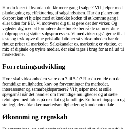
Har du ideer til hvordan du får mere gang i salget? Vi hjælper med
planlægning og effektuering af salgsindsatsen. Har du planer om
eksport kan vi hjælpe med at knække koden til at komme gang i
eller uden for EU. Vi motiverer dig til at gøre det der virker. Og
vejleder dig med at formulere dine budskaber så de rammer dine
målgrupper og støtter salgsprocessen. Vi medvirker også gerne til at
teste og trykprøve dine priskalkulationer så virksomheden har de
rigtige priser til markedet. Salgskanaler og marketing er vigtige, et
mix af digitale og trykte medier, der skal tages i brug for at nå ud til
markederne.
Forretningsudvikling
Hvor skal virksomheden være om 3 til 5 år? Har du en idé om de
fremtidige muligheder, krav og forventninger fra markedet,
interessenter og samarbejdspartnere? Vi hjælper med at stille
spørgsmål når det handler om fremtidige muligheder og at sætte
retningen med fokus på resultat og bundlinje. En forretningsplan og
strategi, der afdækker markedsmuligheder og kundepotentiale.
Økonomi og regnskab